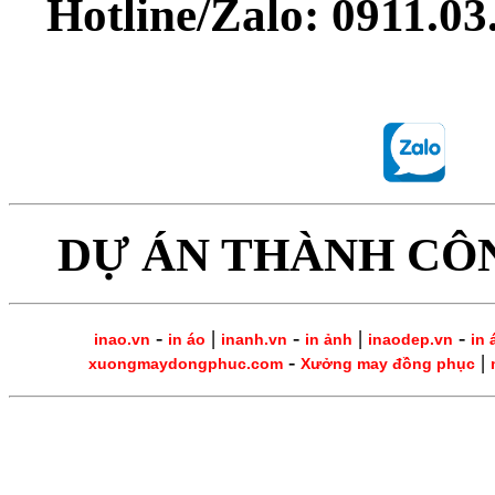
Hotline/Zalo: 0911.0
DỰ ÁN THÀNH CÔ
-
|
-
|
-
inao.vn
in áo
inanh.vn
in ảnh
inaodep.vn
in 
-
|
xuongmaydongphuc.com
Xưởng may đồng phục